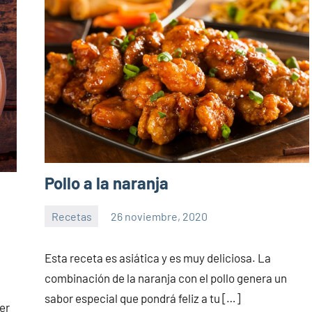
Pollo a la naranja
Recetas
26 noviembre, 2020
Sitio
No
de
hay
Esta receta es asiática y es muy deliciosa. La
la
comentarios
combinación de la naranja con el pollo genera un
salud
sabor especial que pondrá feliz a tu […]
er