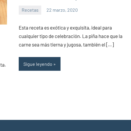
Recetas
22 marzo, 2020
Sitio
No
de
hay
Esta receta es exótica y exquisita, ideal para
la
comentarios
cualquier tipo de celebración. La piña hace que la
salud
carne sea más tierna y jugosa, también el […]
Sigue leyendo
ita.