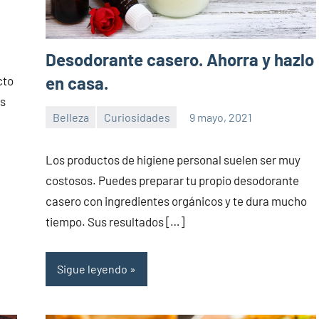
Desodorante casero. Ahorra y hazlo
en casa.
cto
os
Belleza
Curiosidades
9 mayo, 2021
Sitio
No
de
hay
Los productos de higiene personal suelen ser muy
la
comentarios
costosos. Puedes preparar tu propio desodorante
salud
casero con ingredientes orgánicos y te dura mucho
tiempo. Sus resultados […]
Sigue leyendo