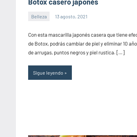
Botox casero japonés
Belleza
13 agosto, 2021
Sitio
No
de
hay
Con esta mascarilla japonés casera que tiene efe
la
comentarios
de Botox, podrás cambiar de piel y eliminar 10 añ
salud
de arrugas, puntos negros y piel rustica. […]
Sigue leyendo