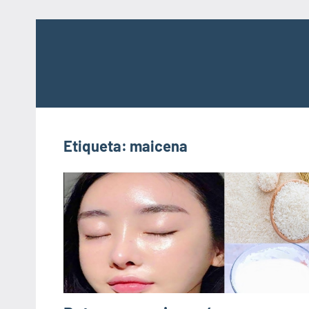
Saltar
al
contenido
Etiqueta:
maicena