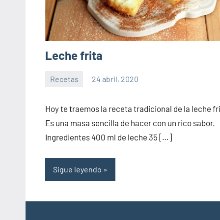
Leche frita
Recetas
24 abril, 2020
Sitio
No
de
hay
Hoy te traemos la receta tradicional de la leche fr
la
comentarios
Es una masa sencilla de hacer con un rico sabor.
salud
Ingredientes 400 ml de leche 35 […]
Sigue leyendo