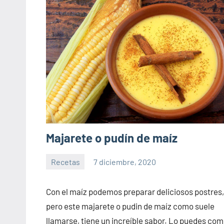
Majarete o pudín de maíz
Recetas
7 diciembre, 2020
Sitio
No
de
hay
Con el maíz podemos preparar deliciosos postres,
la
comentarios
pero este majarete o pudin de maíz como suele
salud
llamarse, tiene un increíble sabor. Lo puedes com